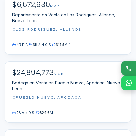
$
6,672,930
EN VENTA
MXN
Departamento en Venta en Los Rodríguez, Allende,
Nuevo León
LOS RODRÍGUEZ, ALLENDE
4
REC
3
BAÑOS
317.5
M²
NN-WP0100037
$
24,894,773
EN VENTA
MXN
Bodega en Venta en Pueblo Nuevo, Apodaca, Nuevo
León
PUEBLO NUEVO, APODACA
2
BAÑOS
624.6
M²
NN-WP0100026