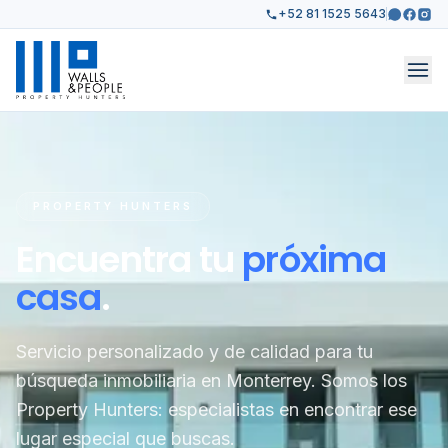
+52 81 1525 5643
PROPERTY HUNTERS
Encuentra tu
próxima
casa
.
Servicio personalizado y de calidad para tu
búsqueda inmobiliaria en Monterrey. Somos los
Property Hunters: especialistas en encontrar ese
lugar especial que buscas.