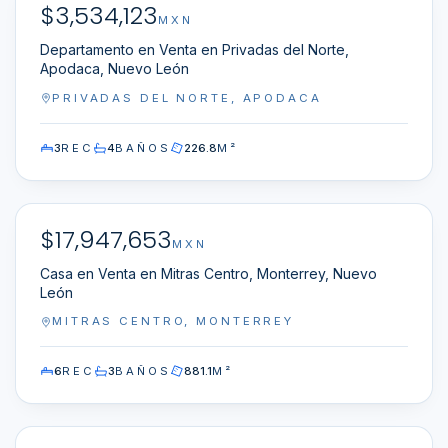
$
3,534,123
EN VENTA
EXCLUSIVA
MXN
Departamento en Venta en Privadas del Norte,
Apodaca, Nuevo León
PRIVADAS DEL NORTE, APODACA
3
REC
4
BAÑOS
226.8
M²
NN-WP0100064
$
17,947,653
EN VENTA
MXN
Casa en Venta en Mitras Centro, Monterrey, Nuevo
León
MITRAS CENTRO, MONTERREY
6
REC
3
BAÑOS
881.1
M²
NN-WP0100078