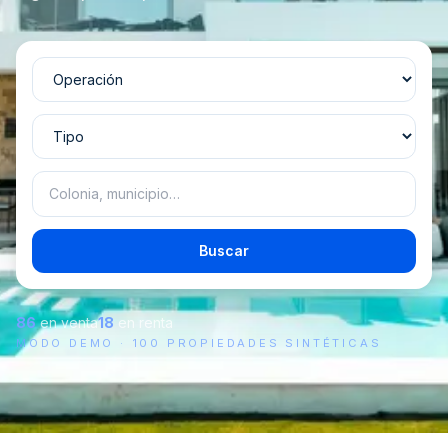
Buscar
86
en venta
18
en renta
MODO DEMO ·
100
PROPIEDADES SINTÉTICAS