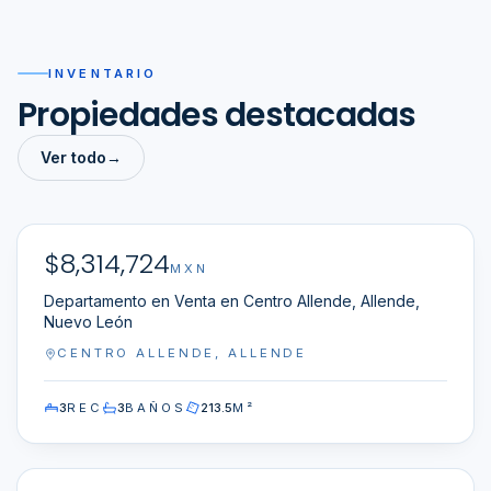
INVENTARIO
Propiedades destacadas
Ver todo
→
NN-WP0100095
$
8,314,724
EN VENTA
MXN
Departamento en Venta en Centro Allende, Allende,
Nuevo León
CENTRO ALLENDE, ALLENDE
3
REC
3
BAÑOS
213.5
M²
NN-WP0100043