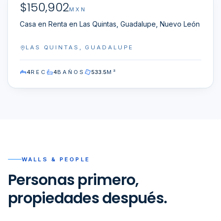
$
150,902
EN RENTA
EXCLUSIVA
MXN
Casa en Renta en Las Quintas, Guadalupe, Nuevo León
LAS QUINTAS, GUADALUPE
4
REC
4
BAÑOS
533.5
M²
WALLS & PEOPLE
Personas primero,
propiedades después.